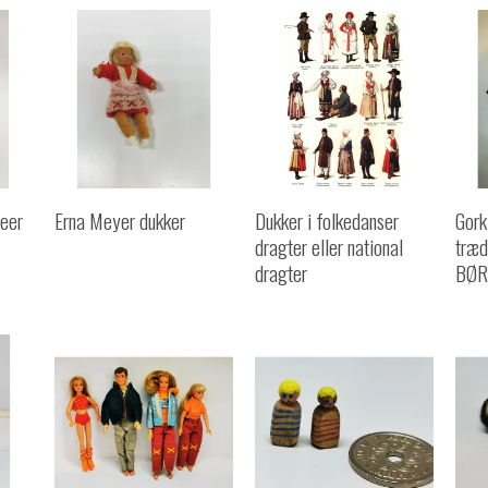
feer
Erna Meyer dukker
Dukker i folkedanser
Gork
dragter eller national
træd
dragter
BØR