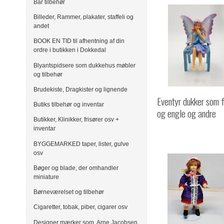
Bar tilbehør
Billeder, Rammer, plakater, staffeli og
andet
BOOK EN TID til afhentning af din
ordre i butikken i Dokkedal
Blyantspidsere som dukkehus møbler
og tilbehør
Brudekiste, Dragkister og lignende
Eventyr dukker som 
Butiks tilbehør og inventar
og engle og andre
Butikker, Klinikker, frisører osv +
inventar
BYGGEMARKED taper, lister, gulve
osv
Bøger og blade, der omhandler
miniature
Børneværelset og tilbehør
Cigaretter, tobak, piber, cigarer osv
Designer mærker som, Arne Jacobsen,