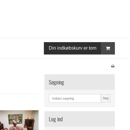
Din indkøbskurv er tom
Søgning
Søg
Log ind