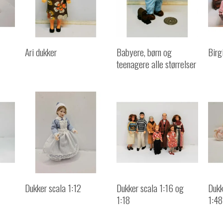
Ari dukker
Babyere, børn og
Birg
teenagere alle størrelser
Dukker scala 1:12
Dukker scala 1:16 og
Dukk
1:18
1:48