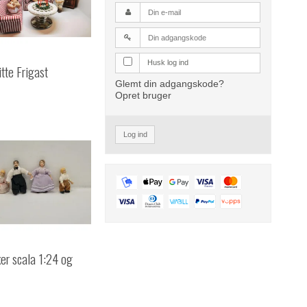
Husk log ind
itte Frigast
Glemt din adgangskode?
Opret bruger
Log ind
er scala 1:24 og