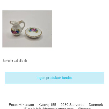
Servante sæt alle str
Ingen produkter fundet.
Frost miniature
Kystvej 155
9280 Storvorde
Danmark
E-mail
:
info@frostminiature.com
Sitemap