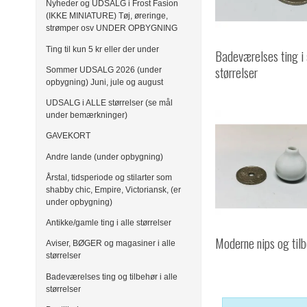
Nyheder og UDSALG i Frost Fasion
(IKKE MINIATURE) Tøj, øreringe,
strømper osv UNDER OPBYGNING
Ting til kun 5 kr eller der under
Badeværelses ting i 
størrelser
Sommer UDSALG 2026 (under
opbygning) Juni, jule og august
UDSALG i ALLE størrelser (se mål
under bemærkninger)
GAVEKORT
Andre lande (under opbygning)
Årstal, tidsperiode og stilarter som
shabby chic, Empire, Victoriansk, (er
under opbygning)
Antikke/gamle ting i alle størrelser
Moderne nips og til
Aviser, BØGER og magasiner i alle
størrelser
Badeværelses ting og tilbehør i alle
størrelser