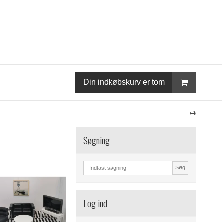
Din indkøbskurv er tom
Søgning
Søg
Log ind