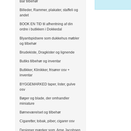
Bar tilbehør
Billeder, Rammer, plakater, staffeli og
andet
BOOK EN TID til afhentning af din
ordre i butikken i Dokkedal
Blyantspidsere som dukkehus møbler
og tilbehør
Brudekiste, Dragkister og lignende
Butiks tilbehør og inventar
Butikker, Klinikker, frisører osv +
inventar
BYGGEMARKED taper, lister, gulve
osv
Bøger og blade, der omhandler
miniature
Børneværelset og tilbehør
Cigaretter, tobak, piber, cigarer osv
Designer mærker som, Arne Jacobsen,