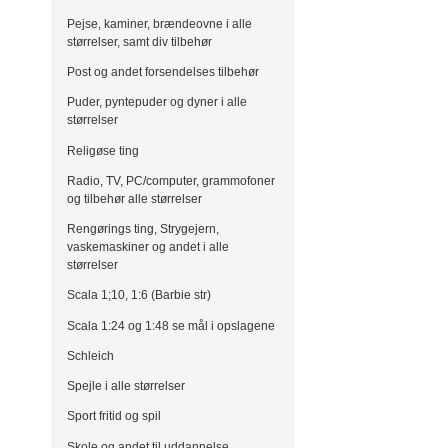
Pejse, kaminer, brændeovne i alle
størrelser, samt div tilbehør
Post og andet forsendelses tilbehør
Puder, pyntepuder og dyner i alle
størrelser
Religøse ting
Radio, TV, PC/computer, grammofoner
og tilbehør alle størrelser
Rengørings ting, Strygejern,
vaskemaskiner og andet i alle
størrelser
Scala 1;10, 1:6 (Barbie str)
Scala 1:24 og 1:48 se mål i opslagene
Schleich
Spejle i alle størrelser
Sport fritid og spil
Skole og andet til uddannelse