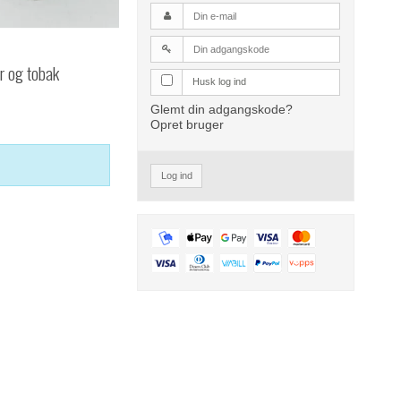
r og tobak
Husk log ind
Glemt din adgangskode?
Opret bruger
Log ind