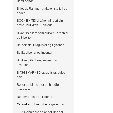
Bar tilbehør
Billeder, Rammer, plakater, staffeli og
andet
BOOK EN TID til afhentning af din
ordre i butikken i Dokkedal
Blyantspidsere som dukkehus møbler
og tilbehør
Brudekiste, Dragkister og lignende
Butiks tilbehør og inventar
Butikker, Klinikker, frisører osv +
inventar
BYGGEMARKED taper, lister, gulve
osv
Bøger og blade, der omhandler
miniature
Børneværelset og tilbehør
Cigaretter, tobak, piber, cigarer osv
Askebægere og andet tilbehør