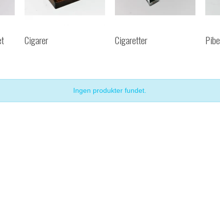
et
Cigarer
Cigaretter
Pibe
Ingen produkter fundet.