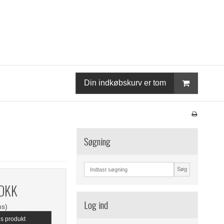
Din indkøbskurv er tom
Søgning
Søg
 DKK
Log ind
ms)
is produkt