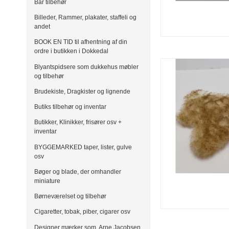
Bar tilbehør
Billeder, Rammer, plakater, staffeli og
andet
BOOK EN TID til afhentning af din
ordre i butikken i Dokkedal
Blyantspidsere som dukkehus møbler
og tilbehør
Brudekiste, Dragkister og lignende
Butiks tilbehør og inventar
Butikker, Klinikker, frisører osv +
inventar
BYGGEMARKED taper, lister, gulve
osv
Bøger og blade, der omhandler
miniature
Børneværelset og tilbehør
Cigaretter, tobak, piber, cigarer osv
Designer mærker som, Arne Jacobsen,