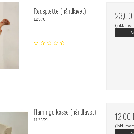
Rødspætte (håndlavet)
23,00
12370
(inkl. mo
V
Flamingo kasse (håndlavet)
12,00
112359
(inkl. mo
V