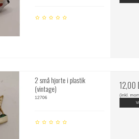
2 små hjorte i plastik
12,00
(vintage)
(inkl. mo
12706
V