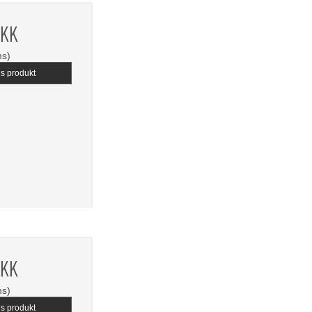
DKK
ms)
is produkt
DKK
ms)
is produkt