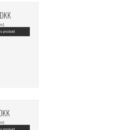
 DKK
ms)
is produkt
 DKK
ms)
is produkt