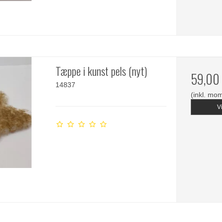
Tæppe i kunst pels (nyt)
59,00
14837
(inkl. mo
V