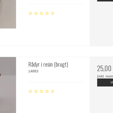
Rådyr i resin (brugt)
25,00
14883
(inkl. mo
V