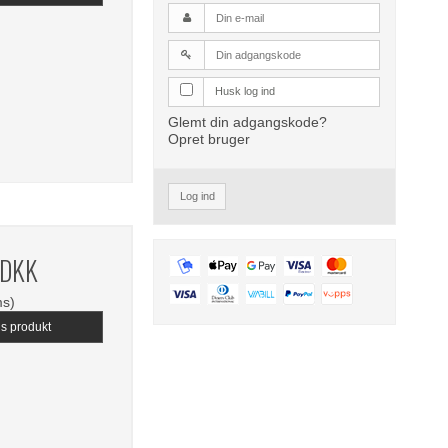
Husk log ind
Glemt din adgangskode?
Opret bruger
Log ind
 DKK
ms)
is produkt