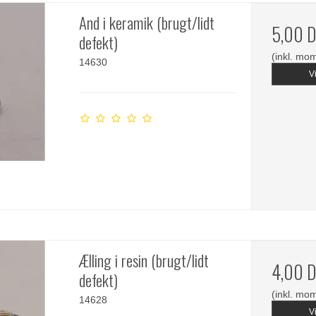
And i keramik (brugt/lidt
5,00 
defekt)
(inkl. mo
14630
V
Ælling i resin (brugt/lidt
4,00 
defekt)
(inkl. mo
14628
V