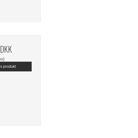
 DKK
ms)
is produkt