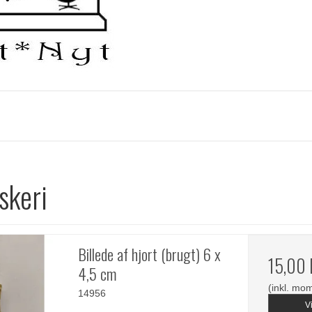
iskeri
Billede af hjort (brugt) 6 x
15,00
4,5 cm
(inkl. mo
14956
V