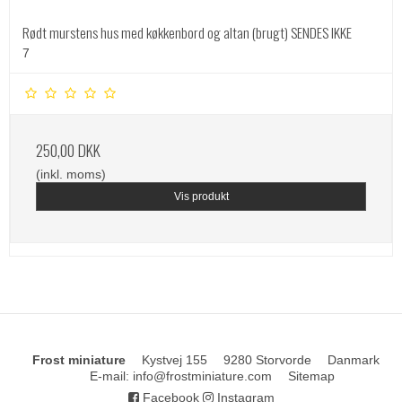
Rødt murstens hus med køkkenbord og altan (brugt) SENDES IKKE
7
250,00 DKK
(inkl. moms)
Vis produkt
Frost miniature
Kystvej 155
9280 Storvorde
Danmark
E-mail
:
info@frostminiature.com
Sitemap
Facebook
Instagram