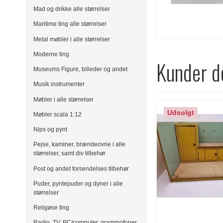
Mad og drikke alle størrelser
Maritime ting alle størrelser
Metal møbler i alle størrelser
Moderne ting
Kunder de
Museums Figure, billeder og andet
Musik instrumenter
Møbler i alle størrelser
Udsolgt
Møbler scala 1:12
Nips og pynt
Pejse, kaminer, brændeovne i alle
størrelser, samt div tilbehør
Post og andet forsendelses tilbehør
Puder, pyntepuder og dyner i alle
størrelser
Religøse ting
Radio, TV, PC/computer, grammofoner