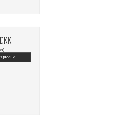
 DKK
ms)
is produkt