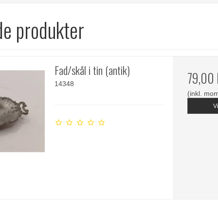
de produkter
Fad/skål i tin (antik)
79,00
14348
(inkl. mo
V