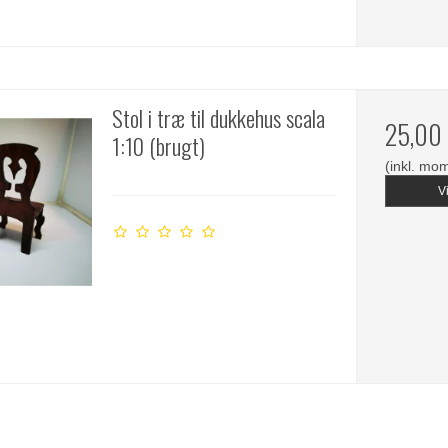
Stol i træ til dukkehus scala
25,00
1:10 (brugt)
(inkl. mo
V