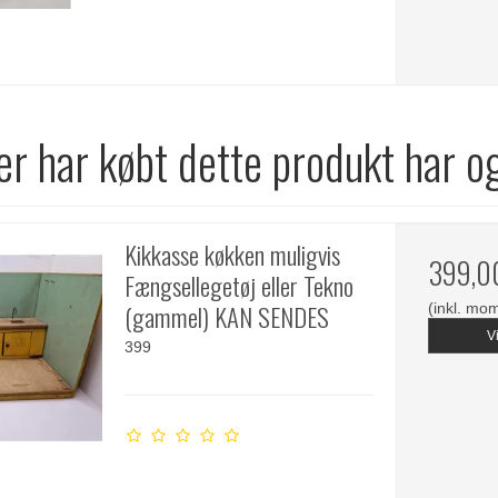
r har købt dette produkt har o
Kikkasse køkken muligvis
399,0
Fængsellegetøj eller Tekno
(gammel) KAN SENDES
(inkl. mo
V
399