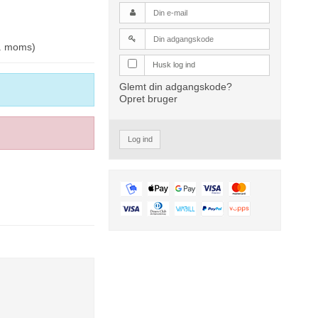
l. moms)
Husk log ind
Glemt din adgangskode?
Opret bruger
Log ind