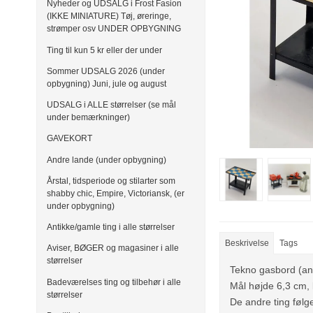
Nyheder og UDSALG i Frost Fasion
(IKKE MINIATURE) Tøj, øreringe,
strømper osv UNDER OPBYGNING
Ting til kun 5 kr eller der under
Sommer UDSALG 2026 (under
opbygning) Juni, jule og august
UDSALG i ALLE størrelser (se mål
under bemærkninger)
GAVEKORT
Andre lande (under opbygning)
Årstal, tidsperiode og stilarter som
shabby chic, Empire, Victoriansk, (er
under opbygning)
Antikke/gamle ting i alle størrelser
Beskrivelse
Tags
Aviser, BØGER og magasiner i alle
størrelser
Tekno gasbord (ant
Badeværelses ting og tilbehør i alle
Mål højde 6,3 cm,
størrelser
De andre ting følg