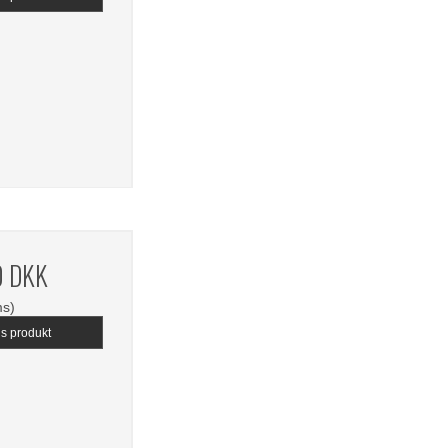
0 DKK
ms)
is produkt