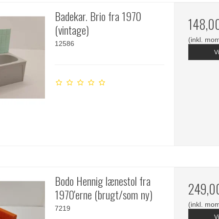
Badekar. Brio fra 1970
148,0
(vintage)
(inkl. mo
12586
V
Bodo Hennig lænestol fra
249,0
1970'erne (brugt/som ny)
(inkl. mo
7219
V