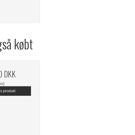
gså købt
0 DKK
ms)
is produkt