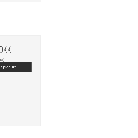
 DKK
ms)
is produkt