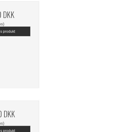
0 DKK
ms)
is produkt
0 DKK
ms)
is produkt