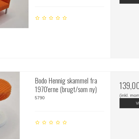
Bodo Hennig skammel fra
139,0
1970'erne (brugt/som ny)
(inkl. mo
5790
V