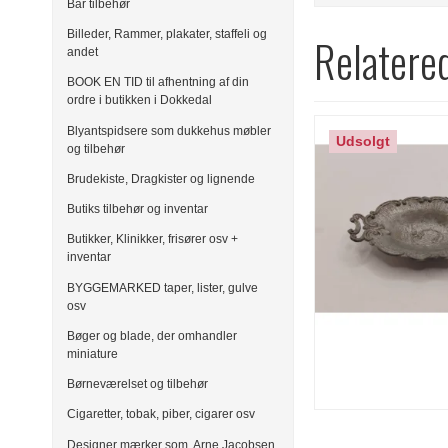
Bar tilbehør
Billeder, Rammer, plakater, staffeli og
Relatere
andet
BOOK EN TID til afhentning af din
ordre i butikken i Dokkedal
Blyantspidsere som dukkehus møbler
Udsolgt
og tilbehør
Brudekiste, Dragkister og lignende
Butiks tilbehør og inventar
Butikker, Klinikker, frisører osv +
inventar
BYGGEMARKED taper, lister, gulve
osv
Bøger og blade, der omhandler
miniature
Børneværelset og tilbehør
Cigaretter, tobak, piber, cigarer osv
Designer mærker som, Arne Jacobsen,