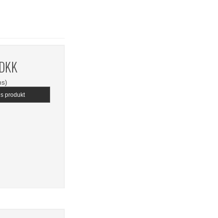
 DKK
ms)
is produkt