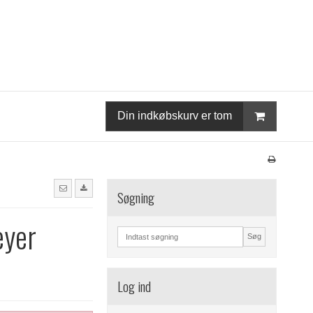
Din indkøbskurv er tom
Søgning
eyer
Søg
Log ind