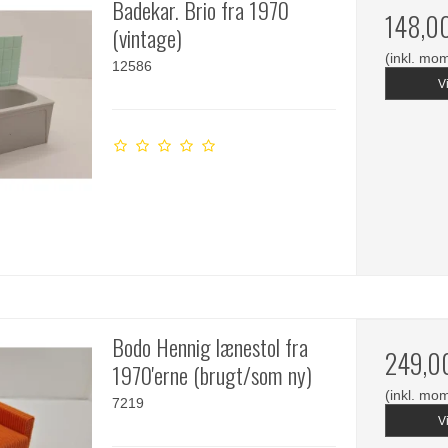
Badekar. Brio fra 1970
148,0
(vintage)
(inkl. mo
12586
V
Bodo Hennig lænestol fra
249,0
1970'erne (brugt/som ny)
(inkl. mo
7219
V