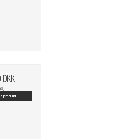
0 DKK
ms)
is produkt