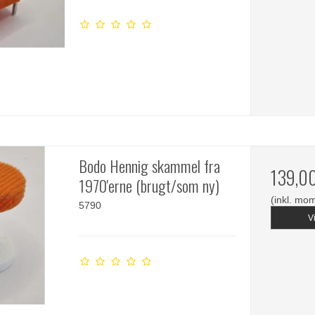
Bodo Hennig skammel fra
139,0
1970'erne (brugt/som ny)
(inkl. mo
5790
V