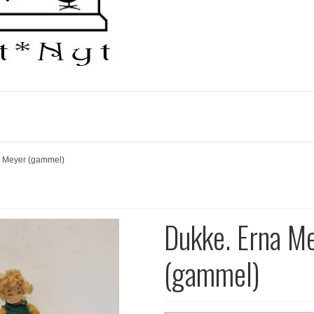
 Meyer (gammel)
Dukke. Erna M
(gammel)