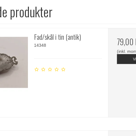
de produkter
Fad/skål i tin (antik)
79,00
14348
(inkl. mo
V