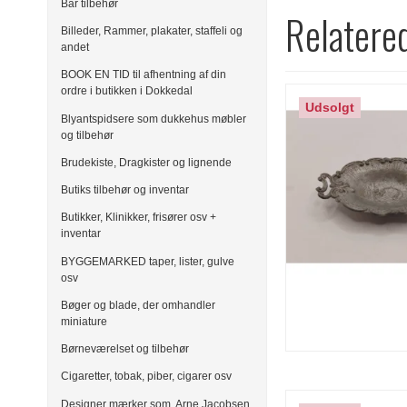
Bar tilbehør
Relatere
Billeder, Rammer, plakater, staffeli og
andet
BOOK EN TID til afhentning af din
ordre i butikken i Dokkedal
Udsolgt
Blyantspidsere som dukkehus møbler
og tilbehør
Brudekiste, Dragkister og lignende
Butiks tilbehør og inventar
Butikker, Klinikker, frisører osv +
inventar
BYGGEMARKED taper, lister, gulve
osv
Bøger og blade, der omhandler
miniature
Børneværelset og tilbehør
Cigaretter, tobak, piber, cigarer osv
Designer mærker som, Arne Jacobsen,