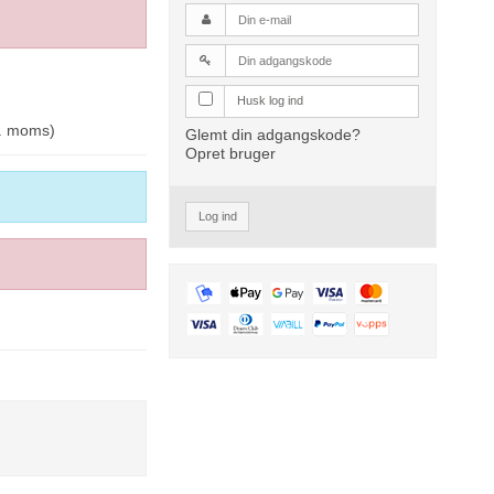
Husk log ind
l. moms)
Glemt din adgangskode?
Opret bruger
Log ind