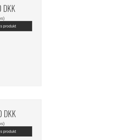
0 DKK
ms)
is produkt
0 DKK
ms)
is produkt